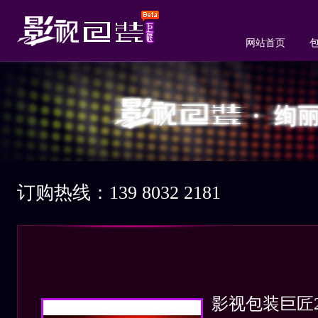
网站首页
订购热线：139 8032 2181
影视包装巨匠201