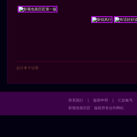
总计
6
个记录
联系我们
|
版权申明
|
汇款账号
影视包装巨匠
版权所有
合作网站: