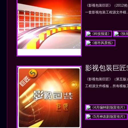
《影视包装巨匠》（2012抢
一套影视包装工程源文件模..
影视包装巨匠
《影视包装巨匠》（第五版）
工程源文件模板，所有模板工程