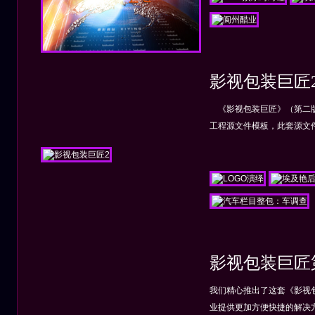
影视包装巨匠
《影视包装巨匠》（第二版
工程源文件模板，此套源文件与
影视包装巨匠
我们精心推出了这套《影视
业提供更加方便快捷的解决方案