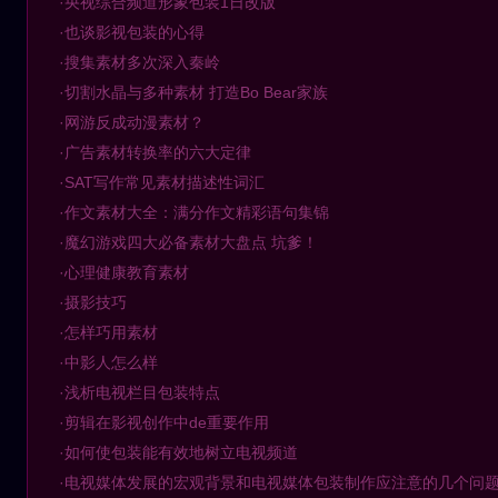
·央视综合频道形象包装1日改版
·也谈影视包装的心得
·搜集素材多次深入秦岭
·切割水晶与多种素材 打造Bo Bear家族
·网游反成动漫素材？
·广告素材转换率的六大定律
·SAT写作常见素材描述性词汇
·作文素材大全：满分作文精彩语句集锦
·魔幻游戏四大必备素材大盘点 坑爹！
·心理健康教育素材
·摄影技巧
·怎样巧用素材
·中影人怎么样
·浅析电视栏目包装特点
·剪辑在影视创作中de重要作用
·如何使包装能有效地树立电视频道
·电视媒体发展的宏观背景和电视媒体包装制作应注意的几个问