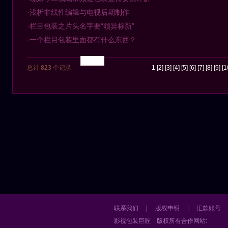
·浅析非线性编辑与电视后期制作
·栏目包装之片头名字要“领异标新”
·一个栏目包装里面都有什么东西？
总计
823
个记录
1
[2]
[3]
[4]
[5]
[6]
[7]
[8]
[9]
[1
联系我们
|
版权申明
|
汇款账号
影视包装巨匠
版权所有
合作网站: