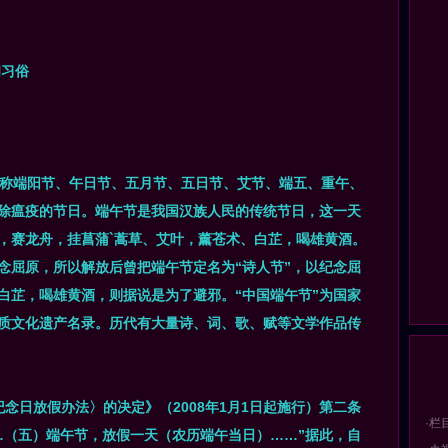
和习俗
称端阳节、午日节、五月节、五日节、艾节、端五、重午、
除瘟疫的节日。端午节是我国汉族人民的传统节日，这一天
，赛龙舟，挂菖蒲`蒿草、艾叶，薰苍术、白芷，喝雄黄酒。
念屈原，所以解放后曾把端午节定名为“诗人节”，以纪念屈
白芷，喝雄黄酒，则据说是为了避邪。“中国端午节”为国家
质文化遗产名录。历代有大量诗、词、歌、赋等文学作品传
念日放假办法〉的决定》（2008年1月1日起施行）第二条
·栏
…（五）端午节，放假一天（农历端午当日）……”据此，自