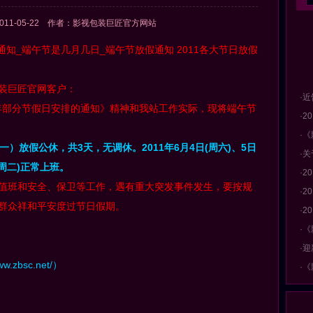
011-05-22 作者：影视包装巨匠官方网站
通知_端午节是几月几日_端午节放假通知 2011各大节日放假
装巨匠官网客户：
·近
年部分节假日安排的通知》精神和我站工作实际，现将端午节
·
·
）放假公休，共3天，无调休。2011年6月4日(周六)、5日
·
(周二)正常上班。
·
值班和安全、保卫等工作，遇有重大突发事件发生，要按规
·2
群众祥和平安度过节日假期。
·2
·《
·
ww.zbsc.net/
）
·《