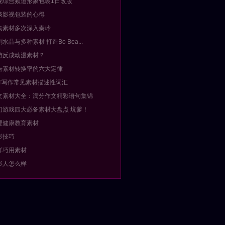
视综合频道形象包装1日改版
谈影视包装的心得
集素材多次深入秦岭
割水晶与多种素材 打造Bo Bea...
游反成动漫素材？
告素材转换率的六大定律
AT写作常见素材描述性词汇
文素材大全：满分作文精彩语句集锦
幻游戏四大必备素材大盘点 坑爹！
理健康教育素材
影技巧
样巧用素材
影人怎么样