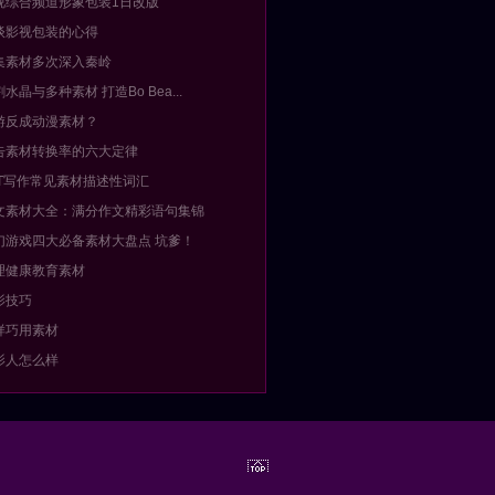
视综合频道形象包装1日改版
谈影视包装的心得
集素材多次深入秦岭
割水晶与多种素材 打造Bo Bea...
游反成动漫素材？
告素材转换率的六大定律
AT写作常见素材描述性词汇
文素材大全：满分作文精彩语句集锦
幻游戏四大必备素材大盘点 坑爹！
理健康教育素材
影技巧
样巧用素材
影人怎么样