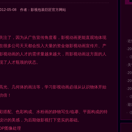
012-05-08 作者：影视包装巨匠官方网站
注了，因为从广告宣传角度看，影视动画更能直观地体现
·近
在很多公司天天都会投入大量的资金做影视动画宣传片、产
·
影视动画的人才的需求量越来越大，而影视动画这方面的人
·
现了人才瓶颈的状态。
·
·
·2
光、几何体的画法等，学习影视动画必须从认识物体开始
·2
功倍！
·《
·
搭配、色彩构成、水粉画的静物写生/临摹、平面构成的特
·《
设计的美感，为后期做影视打下坚实的基础。
OP图像处理