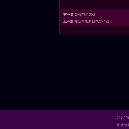
下一篇:
怎样巧用素材
上一篇:
浅析电视栏目包装特点
联系我
影视包