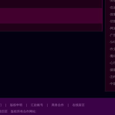
·央
·也
·搜
·切
·网
·广
·S
·作
·魔
·心
·摄
·怎
·中
们
|
版权申明
|
汇款账号
|
商务合作
|
在线留言
装巨匠
版权所有
合作网站: