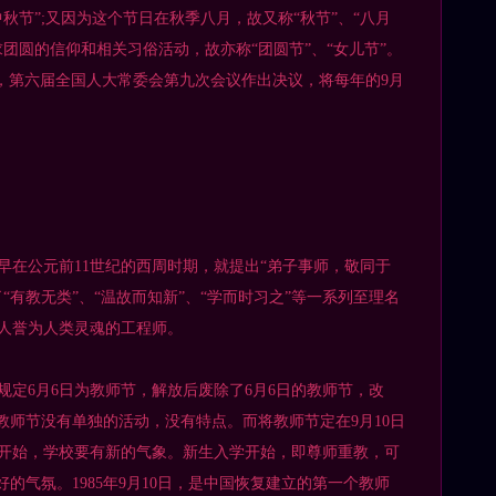
秋节”;又因为这个节日在秋季八月，故又称“秋节”、“八月
祈求团圆的信仰和相关习俗活动，故亦称“团圆节”、“女儿节”。
21日，第六届全国人大常委会第九次会议作出决议，将每年的9月
公元前11世纪的西周时期，就提出“弟子事师，敬同于
“有教无类”、“温故而知新”、“学而时习之”等一系列至理名
人誉为人类灵魂的工程师。
规定6月6日为教师节，解放后废除了6月6日的教师节，改
教师节没有单独的活动，没有特点。而将教师节定在9月10日
开始，学校要有新的气象。新生入学开始，即尊师重教，可
好的气氛。1985年9月10日，是中国恢复建立的第一个教师