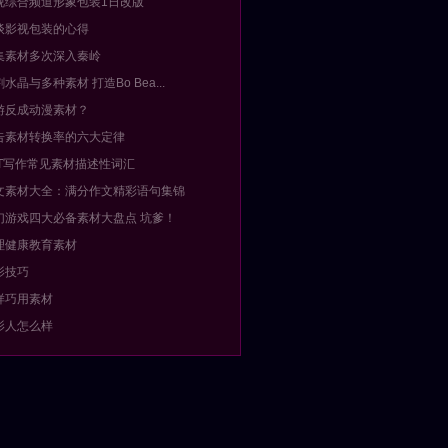
视综合频道形象包装1日改版
谈影视包装的心得
集素材多次深入秦岭
割水晶与多种素材 打造Bo Bea...
游反成动漫素材？
告素材转换率的六大定律
AT写作常见素材描述性词汇
文素材大全：满分作文精彩语句集锦
幻游戏四大必备素材大盘点 坑爹！
理健康教育素材
影技巧
样巧用素材
影人怎么样