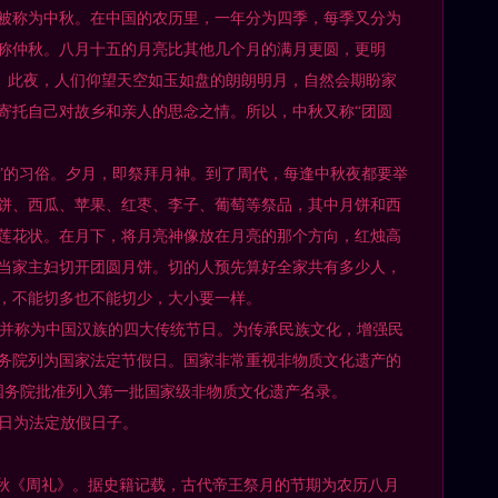
称为中秋。在中国的农历里，一年分为四季，每季又分为
称仲秋。八月十五的月亮比其他几个月的满月更圆，更明
”。此夜，人们仰望天空如玉如盘的朗朗明月，自然会期盼家
寄托自己对故乡和亲人的思念之情。所以，中秋又称“团圆
的习俗。夕月，即祭拜月神。到了周代，每逢中秋夜都要举
饼、西瓜、苹果、红枣、李子、葡萄等祭品，其中月饼和西
莲花状。在月下，将月亮神像放在月亮的那个方向，红烛高
当家主妇切开团圆月饼。切的人预先算好全家共有多少人，
，不能切多也不能切少，大小要一样。
并称为中国汉族的四大传统节日。为传承民族文化，增强民
被国务院列为国家法定节假日。国家非常重视非物质文化遗产的
日经国务院批准列入第一批国家级非物质文化遗产名录。
月12日为法定放假日子。
秋《周礼》。据史籍记载，古代帝王祭月的节期为农历八月