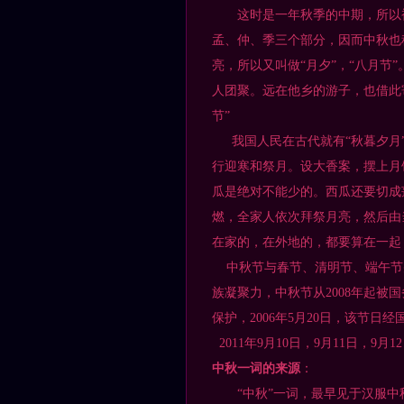
这时是一年秋季的中期，所以被
孟、仲、季三个部分，因而中秋也
亮，所以又叫做“月夕”，“八月节
人团聚。远在他乡的游子，也借此
节”
我国人民在古代就有“秋暮夕月”
行迎寒和祭月。设大香案，摆上月
瓜是绝对不能少的。西瓜还要切成
燃，全家人依次拜祭月亮，然后由
在家的，在外地的，都要算在一起
中秋节与春节、清明节、端午节
族凝聚力，中秋节从2008年起
保护，2006年5月20日，该节
2011年9月10日，9月11日，9
中秋一词的来源
：
“中秋”一词，最早见于汉服中