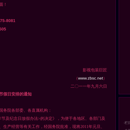
圆！
775-8081
505
视包装巨匠
（
www.zbsc.net
）
二〇一一年九月六日
分节假日安排的通知
国务院各部委、各直属机构：
节及纪念日放假办法>的决定》，为便于各地区、各部门及
·栏
、生产经营等有关工作，经国务院批准，现将2011年元旦、