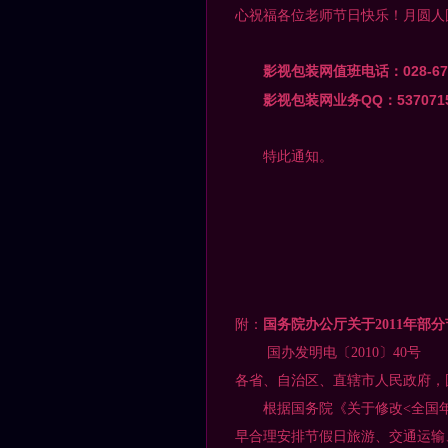
心祝福各位老师节日快乐！月圆人
028-6
影视包装网
值班电话：
QQ
537071
影视包装网
业务
：
特此通知。
影
附：
国务院办公厅关于2011年部
国办发明电〔2010〕40号
各省、自治区、直辖市人民政府，
根据国务院《关于修改<全国年
早合理安排节假日旅游、交通运输