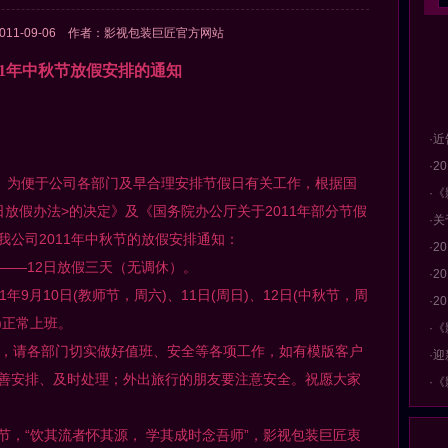
011-09-06 作者：影视包装巨匠官方网站
011年中秋节放假安排的通知
·近
·
， 为便于公司各部门及早合理安排节假日有关工作，根据国
·
放假办法>的决定》及《国务院办公厅关于2011年部分节假
·
公司2011年中秋节的放假安排通知：
·
日——12日放假三天（无调休）。
·2
年9月10日(教师节，周六)、11日(周日)、12日(中秋节，周
·2
二)正常上班。
·《
，请各部门切实做好值班、安全等各项工作，如有模版客户
·
善安排、及时处理；外出旅行的朋友要注意安全。祝愿大家
·《
节，“饮其流者怀其源， 学其成时念吾师”，影视包装巨匠衷