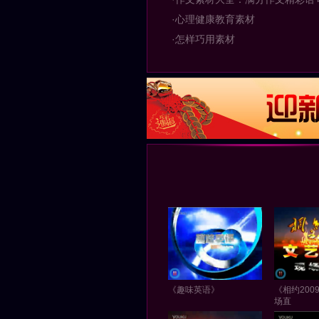
·心理健康教育素材
·怎样巧用素材
《趣味英语》
《相约200
场直