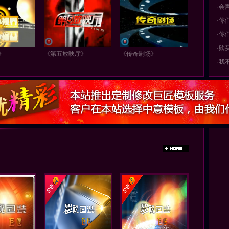
·会
·你
·你
·购
》
《第五放映厅》
《传奇剧场》
·我