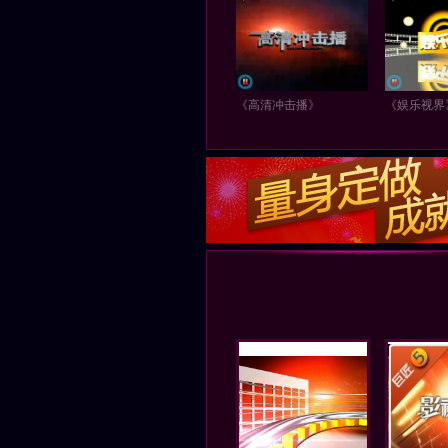
《高清冲击播》
《娱乐视界