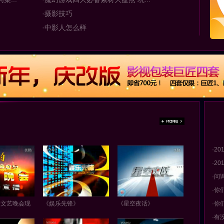
·摄影技巧
·中影人怎么样
·2
·2
·问
·你
9文艺晚会现
《娱乐先锋》
《星空夜话》
·你
·有